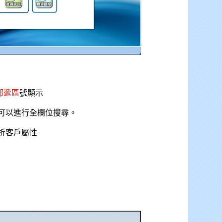
碼郵遞區
號顯示
可以進行全欄位搜尋。
析客戶屬性