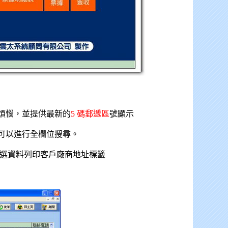
煩惱，並提供最新的
5 碼郵遞區
號顯示
可以進行全欄位搜尋。
挑選資料列印客戶廠商地址標籤