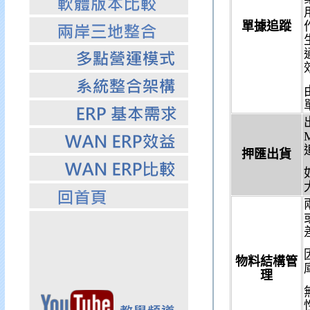
單據追蹤
押匯出貨
物料結構管
理