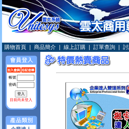
購物首頁
|
商品簡介
|
線上訂購
|
訂單查詢
|
討
帳號
密碼
目前尚未登入